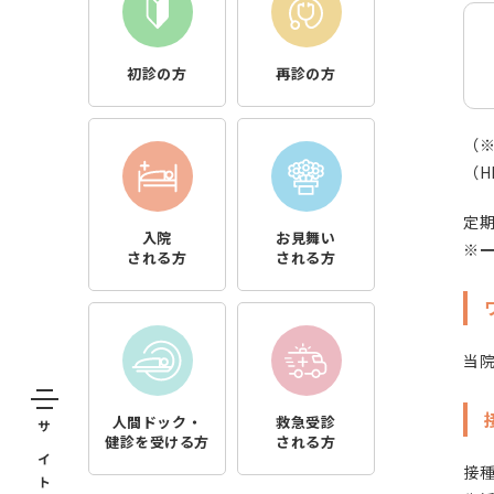
初診の方
再診の方
（
（
定
入院
お見舞い
※一
される方
される方
当
人間ドック・
救急受診
健診を受ける方
される方
接