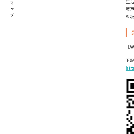
サイトマップ
生
坂
※
【W
下
htt