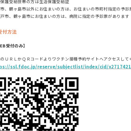
活保護受給世帯の方は生活保護受給証
戸市、鶴ヶ島市以外にお住まいの方は、お住まいの市町村指定の予診
坂戸市、鶴ヶ島市にお住まいの方は、病院に指定の予診票があります
受付方法
EB受付のみ】
記のＵＲＬかＱＲコードよりワクチン接種予約サイトへアクセスして
ps://ssl.fdoc.jp/reserve/subjectlist/index/cid/x2717