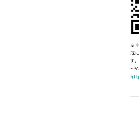
※ネ
既
す
EP
htt