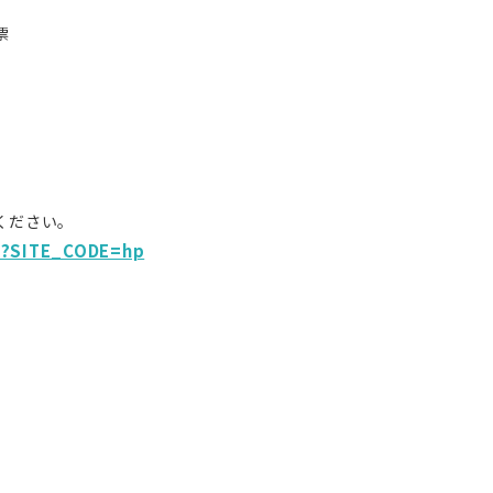
票
ください。
421?SITE_CODE=hp