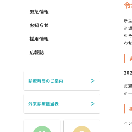
令
緊急情報
新
お知らせ
※
※
採用情報
わ
広報誌
20
診療時間のご案内
毎週
※
外来診療担当表
イ