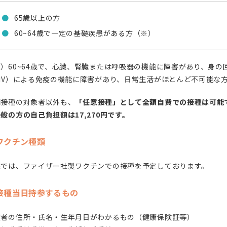
65歳以上の方
60~64歳で一定の基礎疾患がある方（※）
※）60~64歳で、心臓、腎臓または呼吸器の機能に障害があり、身
HIV）による免疫の機能に障害があり、日常生活がほとんど不可能な
期接種の対象者以外も、
「任意接種」として全額自費での接種は可能
般の方の自己負担額は17,270円です。
ワクチン種類
院では、ファイザー社製ワクチンでの接種を予定しております。
接種当日持参するもの
種者の住所・氏名・生年月日がわかるもの（健康保険証等）