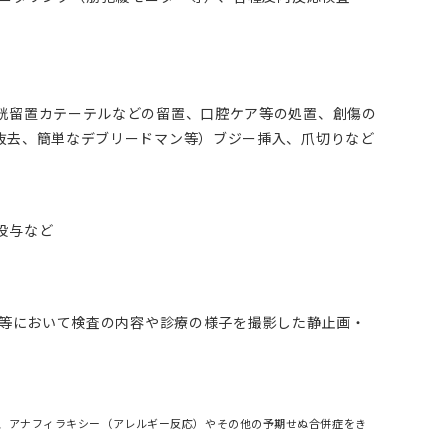
胱留置カテーテルなどの留置、口腔ケア等の処置、創傷の
抜去、簡単なデブリードマン等）ブジー挿入、爪切りなど
投与など
室等において検査の内容や診療の様子を撮影した静止画・
れ、アナフィラキシー（アレルギー反応）やその他の予期せぬ合併症をき