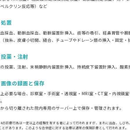
ツベルクリン反応等）など
．処置
脈血採血、動脈血採血、動脈留置針挿入、痰等の吸引、経鼻胃管や膀
置（抜糸、皮膚小切開、縫合、チューブやドレーン類の挿入・固定・
．投薬・注射
常の投薬、注射、末梢静脈内留置針挿入、持続皮下留置針挿入、酸素
．画像の録画と保存
療上必要な場合、診察室・手術室・透視室・MRI室・CT室・内視鏡
画。
部から切り離された院内専用のサーバー上で保存・管理されます。
・4の診療行為は一定以上の経験を有する者によって行われますが、まれに出血、しび
ことがあります。このような合併症に対する治療は通常の保険診療として行われます。