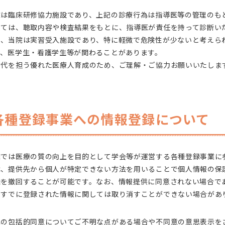
院は臨床研修協力施設であり、上記の診療行為は指導医等の管理のも
しては、聴取内容や検査結果をもとに、指導医が責任を持って診断い
た、当院は実習受入施設であり、特に軽微で危険性が少ないと考えら
て、医学生・看護学生等が関わることがあります。
世代を担う優れた医療人育成のため、ご理解・ご協力お願いいたしま
各種登録事業への情報登録について
院では医療の質の向上を目的として学会等が運営する各種登録事業に
は、提供先から個人が特定できない方法を用いることで個人情報の保
録を撤回することが可能です。なお、情報提供に同意されない場合で
、すでに登録された情報に関しては取り消すことができない場合があ
記の包括的同意についてご不明な点がある場合や不同意の意思表示を