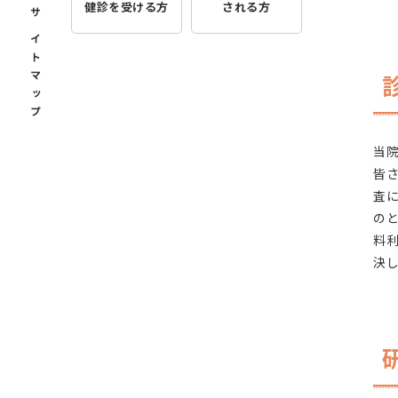
健診を受ける方
される方
サイトマップ
当
皆
査
の
料
決