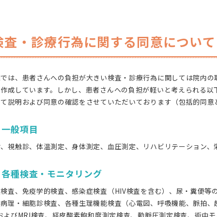
検査・診療行為に関する同意について
院では、患者さんへの負担が大きい検査・診療行為に関しては院内の
を作成しています。しかし、患者さんへの負担が軽いと考えられる以
にて説明および同意の確認をさせていただいております（包括的同意
．一般項目
診、視触診、体温測定、身体測定、血圧測定、リハビリテーション、
．各種検査・モニタリング
液検査、免疫学的検査、感染症検査（HIV検査を含む）、尿・糞便等
の病理・細胞診検査、各種生理機能検査（心電図、呼吸機能、脈拍、
TおよびMRI検査、経皮酸素飽和度測定検査、動脈圧測定検査、術中