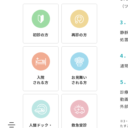
（
3
静
初診の方
再診の方
処
4
通
入院
お見舞い
5
される方
される方
診
動
外
※3
人間ドック・
救急受診
たす