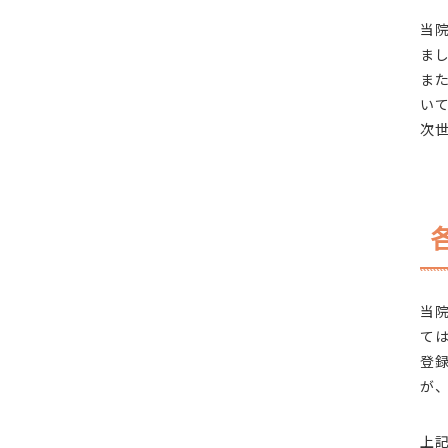
当
ま
ま
い
次
当
て
登
が
上