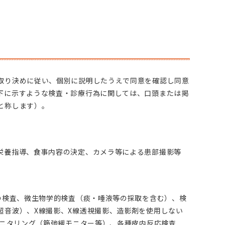
取り決めに従い、個別に説明したうえで同意を確認し同意
下に示すような検査・診療行為に関しては、口頭または掲
と称します）。
栄養指導、食事内容の決定、カメラ等による患部撮影等
の検査、微生物学的検査（痰・唾液等の採取を含む）、検
超音波）、X線撮影、X線透視撮影、造影剤を使用しない
モニタリング（筋弛緩モニター等）、各種皮内反応検査